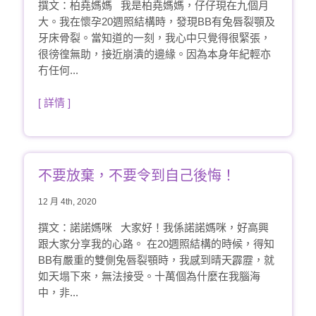
撰文：柏堯媽媽 我是柏堯媽媽，仔仔現在九個月
大。我在懷孕20週照結構時，發現BB有兔唇裂顎及
牙床骨裂。當知道的一刻，我心中只覺得很緊張，
很徬徨無助，接近崩潰的邊緣。因為本身年紀輕亦
冇任何...
[ 詳情 ]
不要放棄，不要令到自己後悔！
12 月 4th, 2020
撰文：諾諾媽咪 大家好！我係諾諾媽咪，好高興
跟大家分享我的心路。 在20週照結構的時候，得知
BB有嚴重的雙側兔唇裂顎時，我感到晴天霹靂，就
如天塌下來，無法接受。十萬個為什麼在我腦海
中，非...