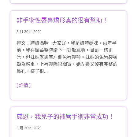
非手術性唇鼻矯形真的很有幫助！
3 月 30th, 2021
撰文：詩詩媽咪 大家好，我是詩詩媽咪。兩年半
前，我在廣華醫院誕下一對龍鳳胎，哥哥一切正
常，但妹妹就患有左側兔唇裂顎。妹妹的兔唇裂顎
頗為嚴重，上唇裂隙很闊寬，她左邊又沒有完整的
鼻孔，樣子很...
[ 詳情 ]
感恩，我兒子的補唇手術非常成功！
3 月 30th, 2021