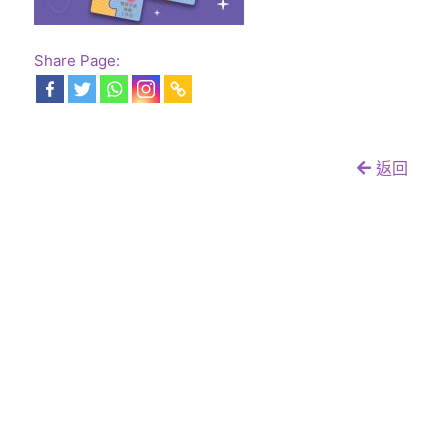
Share Page:
返回