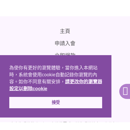
主頁
申請入會
立即捐款
聯絡我們
為使你有更好的瀏覽體驗，當你進入本網站
時，系統會使用cookie自動記錄你瀏覽的內
免責條款
容。如你不同意有關安排，
請更改你的瀏覽器
設定以刪除cookie
接受
本會為香港稅務局認可之慈善團體；並為香港社會服務聯會及