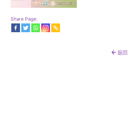
Share Page:
返回