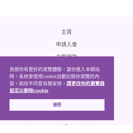
主頁
申請入會
立即捐款
聯絡我們
為使你有更好的瀏覽體驗，當你進入本網站
時，系統會使用cookie自動記錄你瀏覽的內
免責條款
容。如你不同意有關安排，
請更改你的瀏覽器
設定以刪除cookie
接受
本會為香港稅務局認可之慈善團體；並為香港社會服務聯會及