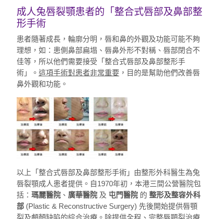
成人兔唇裂顎患者的「整合式唇部及鼻部整
形手術
患者隨著成長，輪廓分明，唇和鼻的外觀及功能可能不夠
理想，如：患側鼻部扁塌、唇鼻外形不對稱、唇部閉合不
佳等，所以他們需要接受「整合式唇部及鼻部整形手
術」。
這項手術對患者非常重要
，目的是幫助他們改善唇
鼻外觀和功能。
以上「整合式唇部及鼻部整形手術」由整形外科醫生為兔
唇裂顎成人患者提供。自1970年初，本港三間公營醫院包
括：
瑪麗醫院
、
廣華醫院
及
屯門醫院
的
整形及整容外科
部
(Plastic & Reconstructive Surgery) 先後開始提供唇顎
裂及顱顏缺陷的綜合治療。除提供全程、完整唇顎裂治療