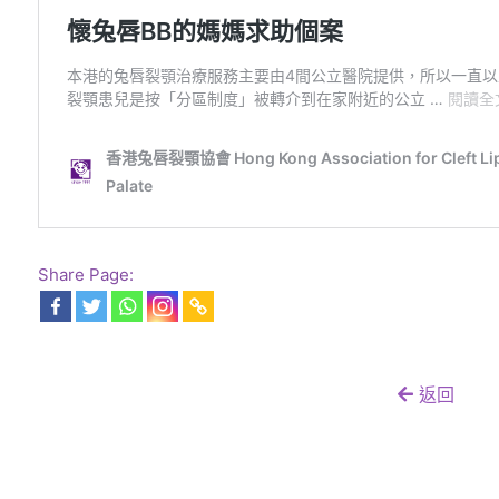
Share Page:
返回