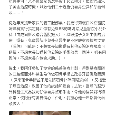
顎骨手術，又不提醒家長及早帶子女去箍牙，使他們錯失
了黃金治療時機，以致他們二十幾歲仍唇鼻歪斜和牙齒倒
及……！
從近年支援新家長的義工服務裏，我更得知現在公立醫院
婦產科實行指定轉介懷有兔唇BB的媽媽給兒童醫院小兒外
科（由威爾斯及聯合醫院搬入），以跟進子女出生後的治
療。還有，兒童醫院小兒外科醫生是不容許家長接觸協會
（我估計可能是：不想家長知道還有其他公院治療服務可
選擇、不想家長知道其他公院的手術效果，同時， 遇有困
難時，不想家長向協會求助…）。
後來，我阿仔參加了協會的慈善治療計劃，得到醫療團隊
的口腔頜面外科醫生為他做顎骨手術去改善牙齒倒及問題
（ 原來顎骨手術並不是先將顎骨扑碎再砌返的），又接受
了矯齒治療，改善了他的說話和進食；之後，團隊的整形
外科醫生又為我阿仔做唇鼻整形手術，令他的唇鼻對稱和
正常，使阿仔有番自信心！否則，我擔心他一世都會低著
頭做人！