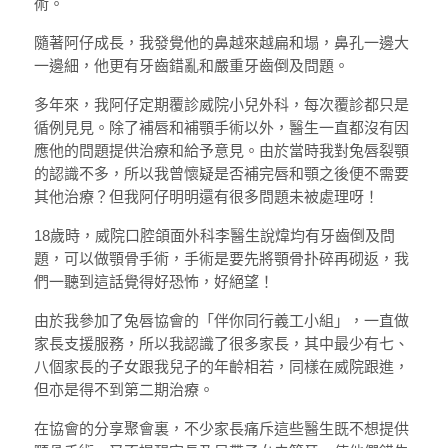
術。
隨著阿仔成長，我發覺他的鼻越來越扁和塌，鼻孔一邊大
一邊細，他更有牙齒錯亂和嚴重牙齒倒及問題。
多年來，我阿仔定期覆診威院小兒外科，每次覆診都只是
循例見見。除了補唇和補顎手術以外，醫生一直都沒有因
應他的問題提供治療和給予意見。由於當時我對兔唇裂顎
的認識不多，所以我曾懷疑是否補完唇和顎之後便不需要
其他治療？但我阿仔明明還有很多問題未被處理呀！
18歲時，威院口腔頜面外科李醫生說煒均有牙齒倒及問
題，可以做顎骨手術，手術是要先將顎骨扑碎再砌返，我
們一聽到這話覺得好恐怖，好絕望！
由於我參加了兔唇協會的「伴你同行義工小組」，一直做
家長支援服務，所以我認識了很多家長，其中最少有七、
八個家長的子女跟我兒子的年齡相若，同樣在威院跟進，
但亦是得不到第二期治療。
在協會的分享聚會裏，不少家長痛斥這些醫生既不想提供