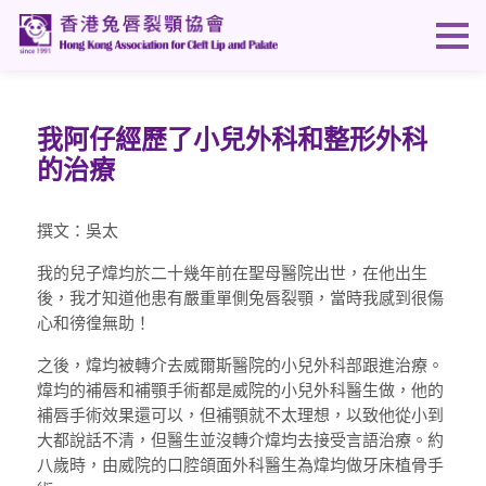
我阿仔經歷了小兒外科和整形外科
的治療
撰文：吳太
我的兒子煒均於二十幾年前在聖母醫院出世，在他出生
後，我才知道他患有嚴重單側兔唇裂顎，當時我感到很傷
心和徬徨無助！
之後，煒均被轉介去威爾斯醫院的小兒外科部跟進治療。
煒均的補唇和補顎手術都是威院的小兒外科醫生做，他的
補唇手術效果還可以，但補顎就不太理想，以致他從小到
大都說話不清，但醫生並沒轉介煒均去接受言語治療。約
八歲時，由威院的口腔頜面外科醫生為煒均做牙床植骨手