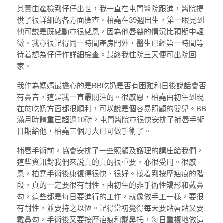
其實由產檢到仔仔出世，我一直在屯門醫院跟進，醫院提
供了很詳細的各方面檢查。柏堯在39週出生，第一眼見到
他可説是既感動亦很感恩，因為他唇裂的情況比預期中輕
微。我亦很記得同一時間產房門外，醫生已經第一時間等
待着想為仔仔作詳細檢查。最終我住院三天便可出院回
家。
我作為媽媽最擔心的是BB吃奶是否有困難和日後說話會否
有鼻音，這是我一直最關注的。很感恩，柏堯由初生到現
在於吃奶方面都很順利，可以說是個容易照顧的嬰兒。BB
滿月時體重已超過10磅，屯門醫院亦很快安排了補唇手術
日期給他，柏堯三個月大已可做手術了。
補唇手術前，協會安排了一些照顧及護理的講座給我們，
這些資訊對我們來說真的真的很重要，亦很受用。很感
恩，柏堯手術後康復得很快、很好。接着到按摩疤痕的階
段，真的一定要很有耐性，由初生的非手術性矯形和戴鼻
勾，這些都是每日要進行的工作，就像做手工一樣，要很
有耐性，並要持之以恆。記得當初覺得每天要貼唇貼又要
戴鼻勾，手術後又要按摩疤痕和戴鼻托，每日重複地做這