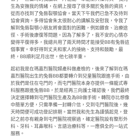
生為安撫我的情緒，在網上搜尋了很多關於兔唇的資訊，
從而亦找到了兔唇裂顎協會。當天下午我們已急不及待到
協會資詢。多得協會朱太很耐心的講解及安慰我，令我了
解到兔唇裂顎小朋友將會面對的困難，例如餵食、治療途
徑、手術後康復等問題。因為了解多了，我不安的心情亦
變得平復得多，我總共用了兩天時間才能接受BB有兔唇這
個事實。幸好得到丈夫和家人的接納、支持和鼓勵，最
終，BB順利足月出世，他七磅半重。
起初我是在瑪嘉烈醫院婦產科做產檢的，後來了解到在瑪
嘉烈醫院出生的兔唇BB都要轉介到兒童醫院跟進手術，由
於我們是住在屯門的，而屯門醫院本身亦提供一條龍式專
科服務跟進兔唇BB，於是經再三向護士確認後，我們最終
決定選擇轉到屯門醫院生產及為BB做手術。轉院亦比想像
中簡單方便，只需準備一封轉介信，交到屯門醫院後，幾
天時間便可成功登記排期。當然我和先生為謹慎起見，登
記之前亦有親身到屯門醫院視察過，確定醫院設有整形外
科、牙科、耳鼻喉科、言語治療科等，一應俱全的一站式
服務。