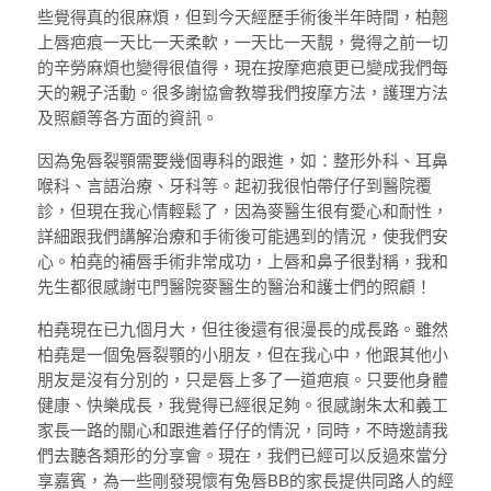
些覺得真的很麻煩，但到今天經歷手術後半年時間，柏翹
上唇疤痕一天比一天柔軟，一天比一天靚，覺得之前一切
的辛勞麻煩也變得很值得，現在按摩疤痕更已變成我們每
天的親子活動。很多謝協會教導我們按摩方法，護理方法
及照顧等各方面的資訊。
因為兔唇裂顎需要幾個專科的跟進，如：整形外科、耳鼻
喉科、言語治療、牙科等。起初我很怕帶仔仔到醫院覆
診，但現在我心情輕鬆了，因為麥醫生很有愛心和耐性，
詳細跟我們講解治療和手術後可能遇到的情況，使我們安
心。柏堯的補唇手術非常成功，上唇和鼻子很對稱，我和
先生都很感謝屯門醫院麥醫生的醫治和護士們的照顧！
柏堯現在已九個月大，但往後還有很漫長的成長路。雖然
柏堯是一個兔唇裂顎的小朋友，但在我心中，他跟其他小
朋友是沒有分別的，只是唇上多了一道疤痕。只要他身體
健康、快樂成長，我覺得已經很足夠。很感謝朱太和義工
家長一路的關心和跟進着仔仔的情況，同時，不時邀請我
們去聽各類形的分享會。現在，我們已經可以反過來當分
享嘉賓，為一些剛發現懷有兔唇BB的家長提供同路人的經