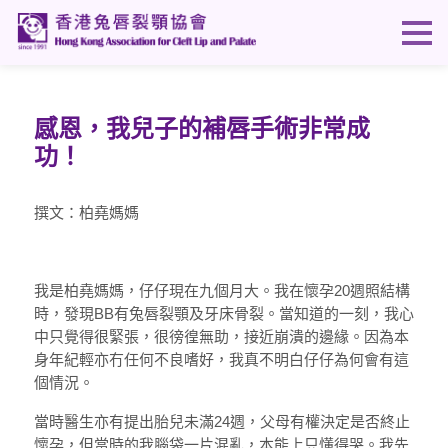
感恩，我兒子的補唇手術非常成
功！
撰文：柏堯媽媽
我是柏堯媽媽，仔仔現在九個月大。我在懷孕20週照結構
時，發現BB有兔唇裂顎及牙床骨裂。當知道的一刻，我心
中只覺得很緊張，很徬徨無助，接近崩潰的邊緣。因為本
身年紀輕亦冇任何不良嗜好，我真不明白仔仔為何會有這
個情況。
當時醫生亦有提出胎兒未滿24週，父母有權決定是否終止
懷孕，但當時的我腦袋一片混亂，本能上只懂得哭。我先