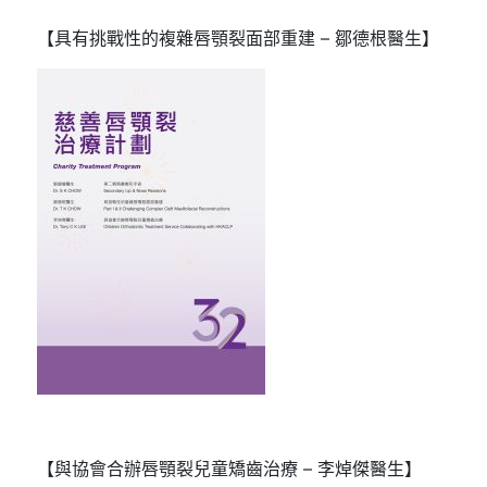
【具有挑戰性的複雜唇顎裂面部重建 – 鄒德根醫生】
【與協會合辦唇顎裂兒童矯齒治療 – 李焯傑醫生】