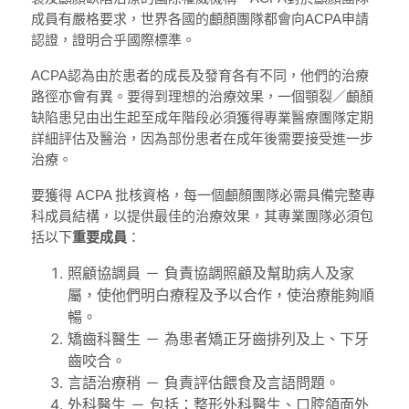
成員有嚴格要求，世界各國的顱顏團隊都會向ACPA申請
認證，證明合乎國際標準。
ACPA認為由於患者的成長及發育各有不同，他們的治療
路徑亦會有異。要得到理想的治療效果，一個顎裂／顱顏
缺陷患兒由出生起至成年階段必須獲得專業醫療團隊定期
詳細評估及醫治，因為部份患者在成年後需要接受進一步
治療。
要獲得 ACPA 批核資格，每一個顱顏團隊必需具備完整專
科成員結構，以提供最佳的治療效果，其專業團隊必須包
括以下
重要成員
：
照顧協調員 － 負責協調照顧及幫助病人及家
屬，使他們明白療程及予以合作，使治療能夠順
暢。
矯齒科醫生 － 為患者矯正牙齒排列及上、下牙
齒咬合。
言語治療稍 － 負責評估餵食及言語問題。
外科醫生 － 包括：整形外科醫生、口腔頜面外