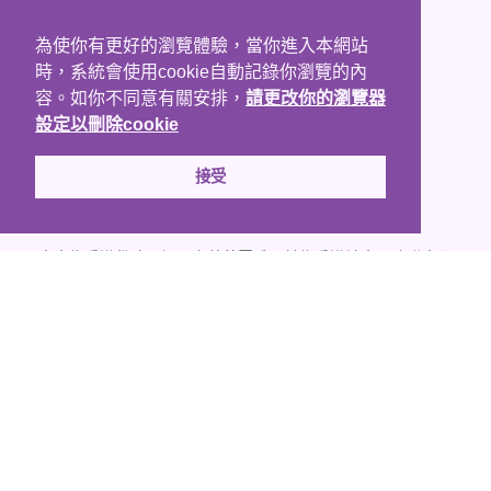
立即捐款
聯絡我們
為使你有更好的瀏覽體驗，當你進入本網站
時，系統會使用cookie自動記錄你瀏覽的內
免責條款
容。如你不同意有關安排，
請更改你的瀏覽器
設定以刪除cookie
接受
本會為香港稅務局認可之慈善團體；並為香港社會服務聯會及
病人互助組織聯盟成員。
Copyright © 2005 - 2020
香港兔唇裂顎協會. All Rights Reserved
Website donated by