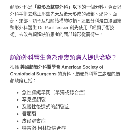
顱顏外科是
「整形及整容外科」以下的一個分科
，負責以
外科手術去矯正那些先天及後天形成的頭部、頭骨、面
部、頸部、顎骨及相關結構的缺損。這個分科是由法國籍
整形外科醫生 Dr. Paul Tessier 創先使用「經顱手術技
術」去改善顱顏缺陷患者的面部畸形從而衍生。
顱顏外科醫生會為那幾類病人提供治療？
根據
美國顱顏外科醫學會 American Society of
Craniofacial Surgeons
的資料，顱顏外科醫生處理的顱
顏缺陷包括：
急性顱縫早閉（單獨或綜合症）
罕見顱顏裂
及慢性後遺式的顏裂症
唇顎裂
皮爾羅賓症
特雷徹‧柯林斯綜合症