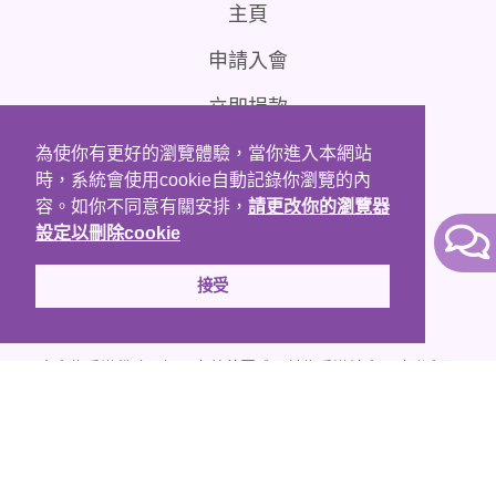
主頁
申請入會
立即捐款
聯絡我們
為使你有更好的瀏覽體驗，當你進入本網站
時，系統會使用cookie自動記錄你瀏覽的內
免責條款
容。如你不同意有關安排，
請更改你的瀏覽器
設定以刪除cookie
接受
本會為香港稅務局認可之慈善團體；並為香港社會服務聯會及
病人互助組織聯盟成員。