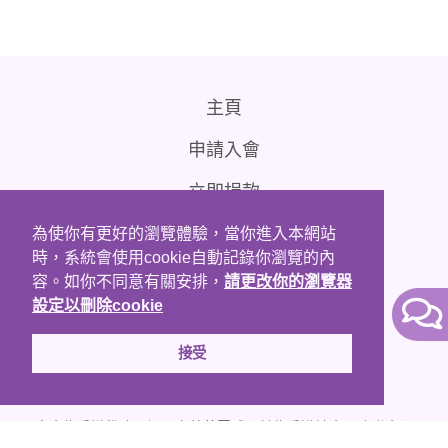
主頁
申請入會
立即捐款
聯絡我們
為使你有更好的瀏覽體驗，當你進入本網站
時，系統會使用cookie自動記錄你瀏覽的內
免責條款
容。如你不同意有關安排，
請更改你的瀏覽器
設定以刪除cookie
接受
本會為香港稅務局認可之慈善團體；並為香港社會服務聯會及