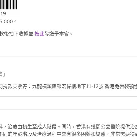
5,000。
捐款後拍下收據並
按此
發送予本會。
會」
同捐款支票寄：九龍橫頭磡邨宏偉樓地下11-12號 香港兔唇裂顎
科，治療由初生至成人階段。同時，香港有幾間公營醫院提供治
不同的年齡階段及治療過程中會有很多困難和疑惑，非常需要得