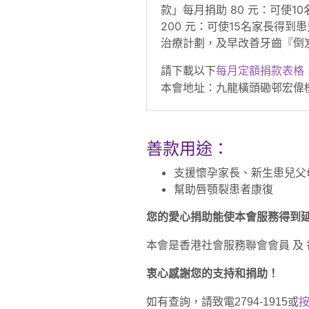
款」每月捐助 80 元：可使1
200 元：可使15名家長得
治療計劃，及早改善牙齒『倒岌
請下載以下
每月定額捐款表格
本會地址：九龍橫頭磡邨宏偉樓
善款用途：
支援懷孕家長、新生患兒父
幫助唇顎裂患者康復
您的愛心捐助能使本會服務得到
本會是香港社會服務聯會會員 及
衷心感謝您的支持和捐助！
如有查詢，請致電2794-1915或