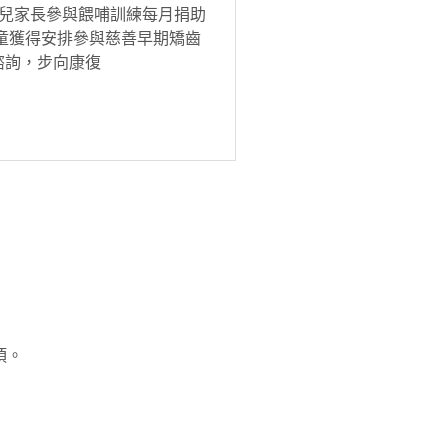
生患兒家長參與餵哺訓練每月捐助
患童獲得安排參與慈善早期矯齒
諮詢，步向康復
項。