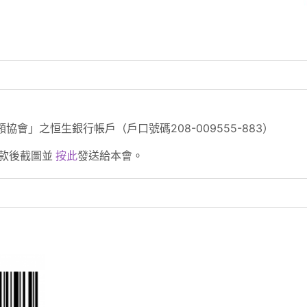
會」之恒生銀行帳戶（戶口號碼208-009555-883）
捐款後截圖並
按此
發送給本會。