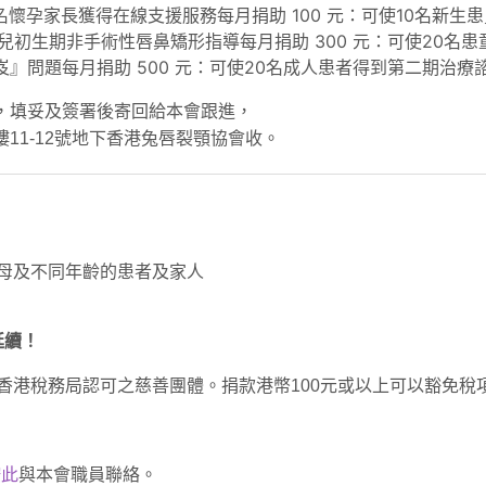
0名懷孕家長獲得在線支援服務每月捐助 100 元：可使10名新
到患兒初生期非手術性唇鼻矯形指導每月捐助 300 元：可使20名
』問題每月捐助 500 元：可使20名成人患者得到第二期治療
，填妥及簽署後寄回給本會跟進，
11-12號地下香港兔唇裂顎協會收。
母及不同年齡的患者及家人
延續！
 香港稅務局認可之慈善團體。捐款港幣100元或以上可以豁免稅
按此
與本會職員聯絡。