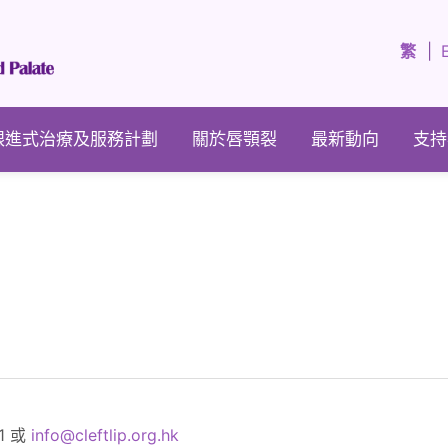
繁
跟進式治療及服務計劃
關於唇顎裂
最新動向
支持
21 或
info@cleftlip.org.hk